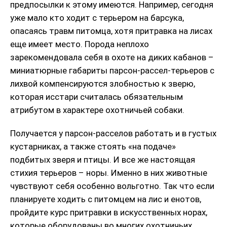
предпосылки к этому имеются. Например, сегодня
уже мало кто ходит с терьером на барсука,
опасаясь травм питомца, хотя притравка на лисах
еще имеет место. Порода неплохо
зарекомендовала себя в охоте на диких кабанов –
миниатюрные габариты парсон-рассел-терьеров с
лихвой компенсируются злобностью к зверю,
которая исстари считалась обязательным
атрибутом в характере охотничьей собаки.
Получается у парсон-расселов работать и в густых
кустарниках, а также стоять «на подаче»
подбитых зверя и птицы. И все же настоящая
стихия терьеров – норы. Именно в них животные
чувствуют себя особенно вольготно. Так что если
планируете ходить с питомцем на лис и енотов,
пройдите курс притравки в искусственных норах,
которые оборудованы во многих охотничьих