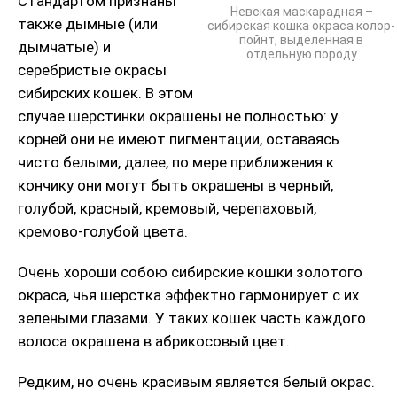
Стандартом признаны
Невская маскарадная –
также дымные (или
сибирская кошка окраса колор-
пойнт, выделенная в
дымчатые) и
отдельную породу
серебристые окрасы
сибирских кошек. В этом
случае шерстинки окрашены не полностью: у
корней они не имеют пигментации, оставаясь
чисто белыми, далее, по мере приближения к
кончику они могут быть окрашены в черный,
голубой, красный, кремовый, черепаховый,
кремово-голубой цвета.
Очень хороши собою сибирские кошки золотого
окраса, чья шерстка эффектно гармонирует с их
зелеными глазами. У таких кошек часть каждого
волоса окрашена в абрикосовый цвет.
Редким, но очень красивым является белый окрас.